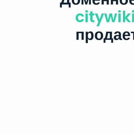
citywiki
продае