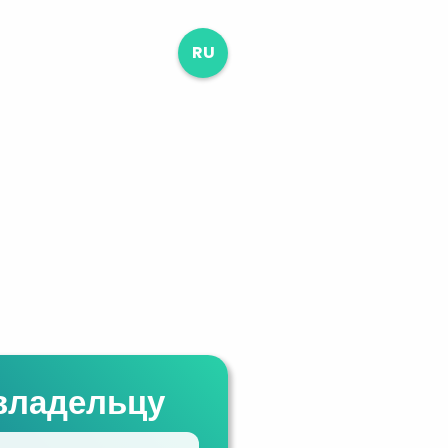
RU
владельцу