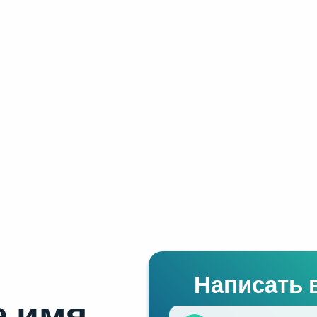
Написать 
 имя