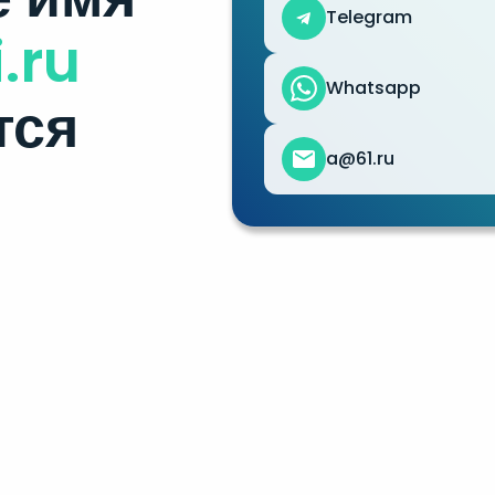
Telegram
.ru
Whatsapp
тся
a@61.ru